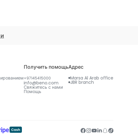
ми
Получить помощь
Адрес
нированием
Marsa Al Arab office
+97145415000
JBR branch
info@beno.com
Свяжитесь с нами
Помощь