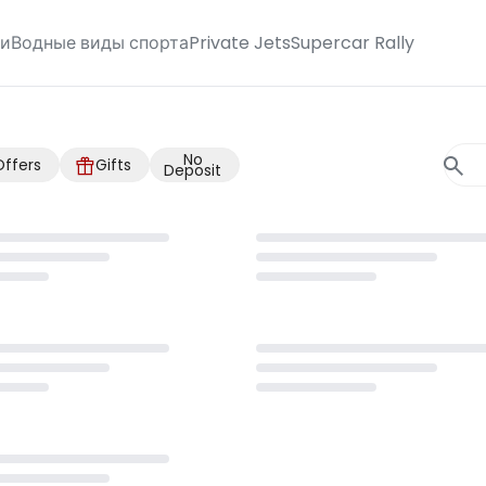
ги
Водные виды спорта
Private Jets
Supercar Rally
No
Offers
Gifts
Deposit
.
Loading...
.
Loading...