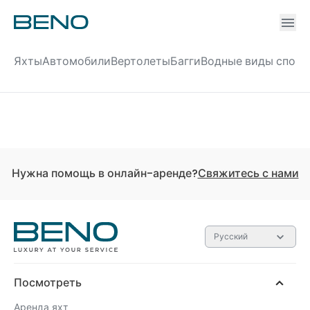
Ac
Accou
Яхты
Автомобили
Вертолеты
Багги
Водные виды спорт
Нужна помощь в онлайн-аренде?
Свяжитесь с нами
Русский
Посмотреть
Аренда яхт