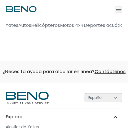
Ac
Accou
Yates
Autos
Helicópteros
Motos 4x4
Deportes acuático
¿Necesita ayuda para alquilar en línea?
Contáctenos
Español
Explora
Alquiler de Yates