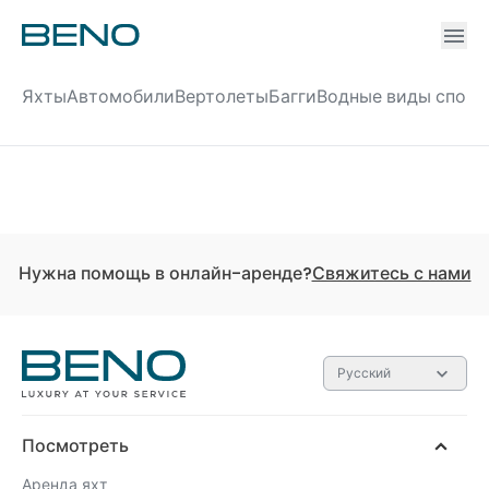
Ac
Accou
Яхты
Автомобили
Вертолеты
Багги
Водные виды спорт
Нужна помощь в онлайн-аренде?
Свяжитесь с нами
Русский
Посмотреть
Аренда яхт