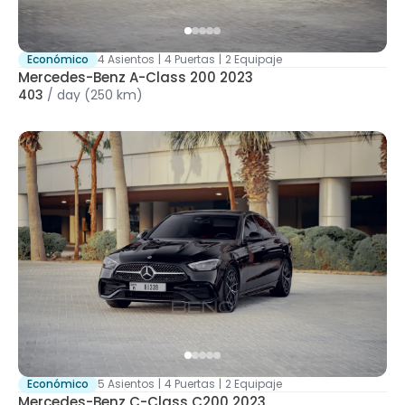
Económico
4 Asientos
|
4 Puertas
|
2 Equipaje
Mercedes-Benz A-Class 200 2023
403
/
day
(250 km)
Económico
5 Asientos
|
4 Puertas
|
2 Equipaje
Mercedes-Benz C-Class C200 2023