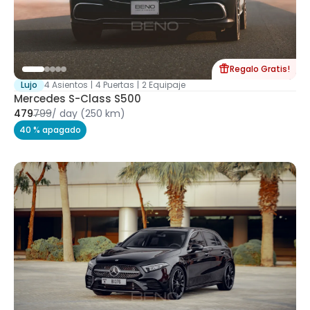
Regalo Gratis!
Lujo
4 Asientos
|
4 Puertas
|
2 Equipaje
Mercedes S-Class S500
479
799
/
day
(250 km)
40 % apagado