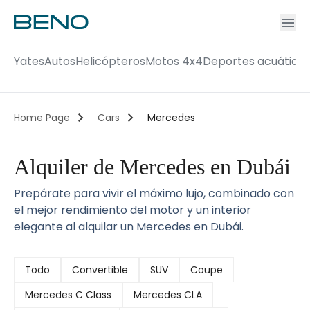
Ac
Accou
Yates
Autos
Helicópteros
Motos 4x4
Deportes acuático
Home Page
Cars
Mercedes
Alquiler de Mercedes en Dubái
Prepárate para vivir el máximo lujo, combinado con
el mejor rendimiento del motor y un interior
elegante al alquilar un Mercedes en Dubái.
Todo
Convertible
SUV
Coupe
Mercedes C Class
Mercedes CLA