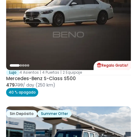
Regalo Gratis!
Lujo
4 Asientos
|
4 Puertas
|
2 Equipaje
Mercedes-Benz S-Class S500
479
799
/
day
(250 km)
40 % apagado
Sin Depósito
Summer Offer