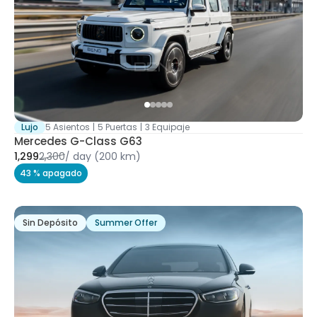
Lujo
5 Asientos
|
5 Puertas
|
3 Equipaje
Mercedes G-Class G63
1,299
2,300
/
day
(200 km)
43 % apagado
Sin Depósito
Summer Offer