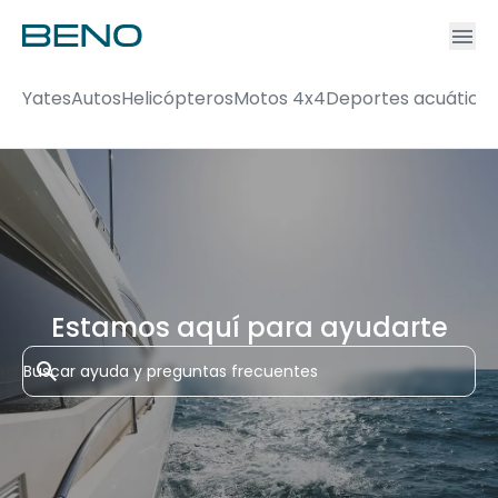
Ac
Accou
Yates
Autos
Helicópteros
Motos 4x4
Deportes acuático
Estamos aquí para ayudarte