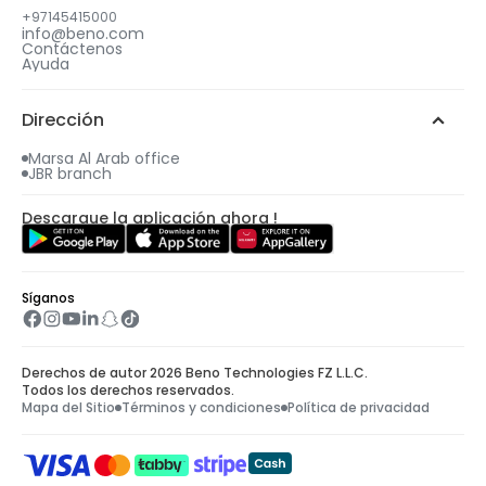
+97145415000
info@beno.com
Contáctenos
Ayuda
Dirección
Marsa Al Arab office
JBR branch
Descargue la aplicación ahora !
Síganos
Derechos de autor 2026 Beno Technologies FZ L.L.C.
Todos los derechos reservados.
Mapa del Sitio
Términos y condiciones
Política de privacidad