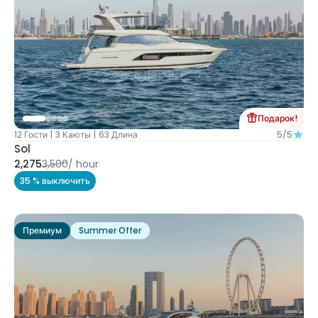
Подарок!
12 Гости
|
3 Каюты
|
63 Длина
5/5
Sol
2,275
3,500
/
hour
35 % выключить
Премиум
Summer Offer