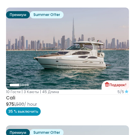
Премиум
Summer Offer
Подарок!
10 Гости
|
3 Каюты
|
45 Длина
5/5
Cali
975
1,500
/
hour
35 % выключить
Премиум
Summer Offer