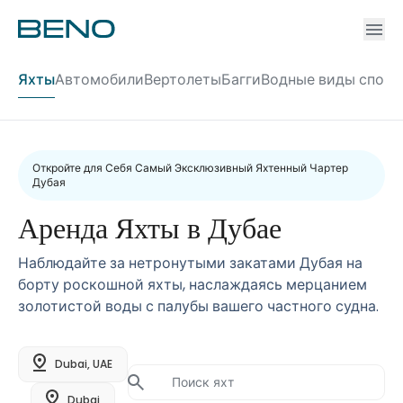
Ac
Accou
Яхты
Автомобили
Вертолеты
Багги
Водные виды спорт
Откройте для Себя Самый Эксклюзивный Яхтенный Чартер
Дубая
Аренда Яхты в Дубае
Наблюдайте за нетронутыми закатами Дубая на
борту роскошной яхты, наслаждаясь мерцанием
золотистой воды с палубы вашего частного судна.
Dubai, UAE
Dubai