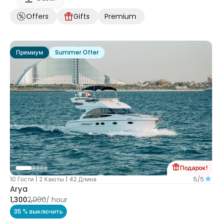
Offers
Gifts
Premium
Премиум
Summer Offer
Подарок!
10 Гости
|
2 Каюты
|
42 Длина
5/5
Arya
1,300
2,000
/
hour
35 % выключить