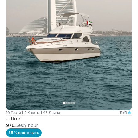
10 Гости
|
2 Каюты
|
43 Длина
5/5
J. Uno
975
1,500
/
hour
35 % выключить