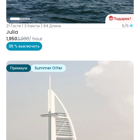
Подарок!
21 Гости
|
3 Каюты
|
64 Длина
5/5
Julia
1,950
3,000
/
hour
35 % выключить
Премиум
Summer Offer