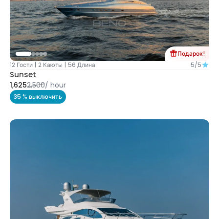
Подарок!
12 Гости
|
2 Каюты
|
56 Длина
5/5
Sunset
1,625
2,500
/
hour
35 % выключить