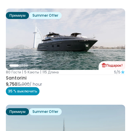
Премиум
Summer Offer
Подарок!
80 Гости
|
5 Каюты
|
115 Длина
5/5
Santorini
9,750
15,000
/
hour
35 % выключить
Премиум
Summer Offer