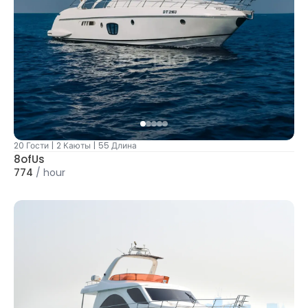
20 Гости
|
2 Каюты
|
55 Длина
8ofUs
774
/
hour