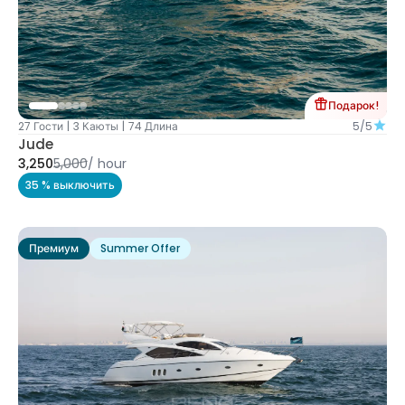
Подарок!
27 Гости
|
3 Каюты
|
74 Длина
5/5
Jude
3,250
5,000
/
hour
35 % выключить
Премиум
Summer Offer