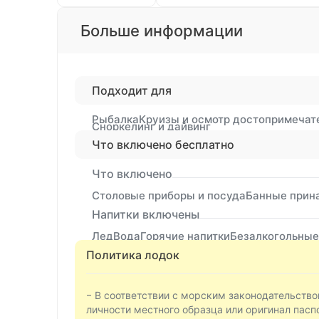
Больше информации
Подходит для
Рыбалка
Круизы и осмотр достопримечат
Сноркелинг и дайвинг
Что включено бесплатно
Что включено
Столовые приборы и посуда
Банные прин
Напитки включены
Лед
Вода
Горячие напитки
Безалкогольные
Политика лодок
- В соответствии с морским законодательств
личности местного образца или оригинал пасп