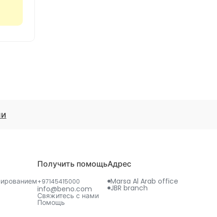
ми
Получить помощь
Адрес
нированием
Marsa Al Arab office
+97145415000
JBR branch
info@beno.com
Свяжитесь с нами
Помощь