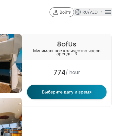
Войти
RU/AED
Account V
Account Veri
8ofUs
Минимальное количество часов
аренды: 3
774
/ hour
Выберите дату и время