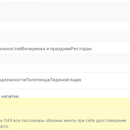
ельностей
Вечеринка и праздник
Ресторан
адлежности
Полотенца
Ледяной ящик
 напитки
ом ОАЭ все пассажиры обязаны иметь при себе удостоверение
орта.