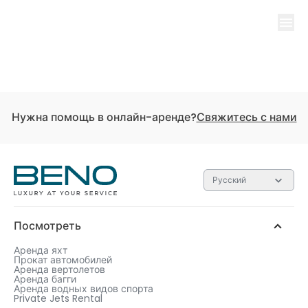
Ac
Accou
Яхты
Автомобили
Вертолеты
Багги
Водные виды спорт
Нужна помощь в онлайн-аренде?
Свяжитесь с нами
Русский
Посмотреть
Аренда яхт
Прокат автомобилей
Аренда вертолетов
Аренда багги
Аренда водных видов спорта
Private Jets Rental