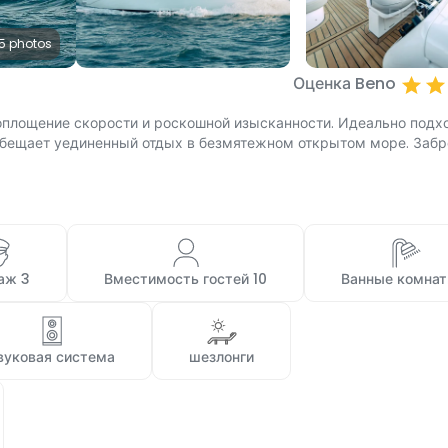
15 photos
Оценка Beno
воплощение скорости и роскошной изысканности. Идеально подх
 обещает уединенный отдых в безмятежном открытом море. Заб
аж 3 
 Вместимость гостей 10 
 Ванные комнат
звуковая система 
 шезлонги 