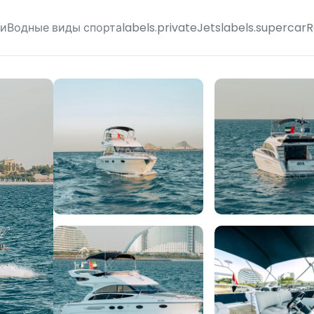
ги
Водные виды спорта
labels.privateJets
labels.supercarR