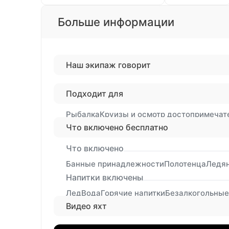
Больше информации
Наш экипаж говорит
Подходит для
Рыбалка
Круизы и осмотр достопримечат
Что включено бесплатно
Что включено
Банные принадлежности
Полотенца
Ледя
Напитки включены
Лед
Вода
Горячие напитки
Безалкогольные
Видео яхт