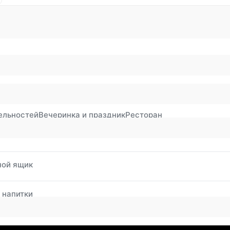
ельностей
Вечеринка и праздник
Ресторан
ной ящик
 напитки