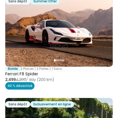
Sans dépôt
Summer Offer
Bolide
2 Places
|
2 Portes
|
1 Sacs
Ferrari F8 Spider
2,499
4,200
/
day
(200 km)
40 % désactivé
Sans dépôt
Exclusivement en ligne