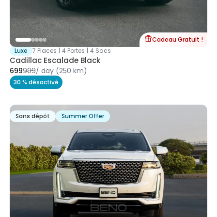
Cadeau Gratuit !
Luxe
7 Places
|
4 Portes
|
4 Sacs
Cadillac Escalade Black
699
999
/
day
(250 km)
30 % désactivé
Sans dépôt
Summer Offer