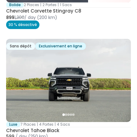
Bolide
2 Places
|
2 Portes
|
1 Sacs
Chevrolet Corvette Stingray C8
899
1,300
/
day
(200 km)
30 % désactivé
Sans dépôt
Exclusivement en ligne
Luxe
7 Places
|
4 Portes
|
4 Sacs
Chevrolet Tahoe Black
599
/
day
(250 km)