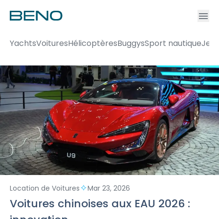
Ac
Accou
Yachts
Voitures
Hélicoptères
Buggys
Sport nautique
Jets
Location de Voitures
Mar 23, 2026
Voitures chinoises aux EAU 2026 :