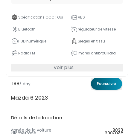
Spécifications GCC : Oui
ABS
Bluetooth
régulateur de vitesse
HUD numérique
Sièges en tissu
Radio FM
Phares antibrouillard
Voir plus
198
/ day
Poursuivre
Mazda 6 2023
Détails de la location
Année de la voiture
2023
Kilométrage
200/DAY