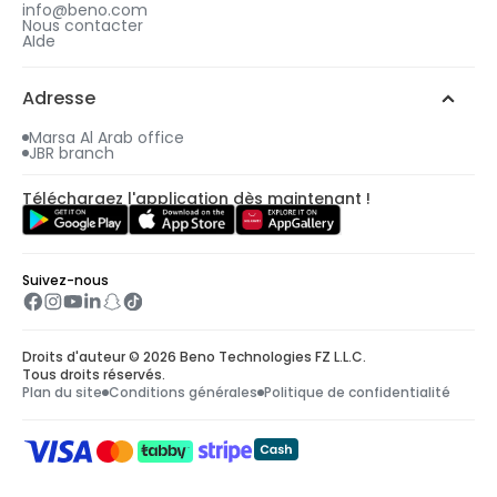
info@beno.com
Nous contacter
AIde
4
Un e-mail vous sera envoyé avec tous les
Adresse
détails, y compris votre cadeau gratuit.
Marsa Al Arab office
JBR branch
Téléchargez l'application dès maintenant !
Suivez-nous
Droits d'auteur © 2026 Beno Technologies FZ L.L.C.
Tous droits réservés.
Plan du site
Conditions générales
Politique de confidentialité