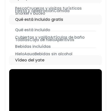
Pesca
Cruceros y visitas turísticas
Fiesta y celebración
Comida
Snorkel y buceo
Qué está incluido gratis
Qué está incluido
Cubiertos y vajilla
Artículos de baño
Toallas
Caja de hielo
Aperitivos
Bebidas incluídas
Hielo
Agua
Bebidas sin alcohol
Vídeo del yate