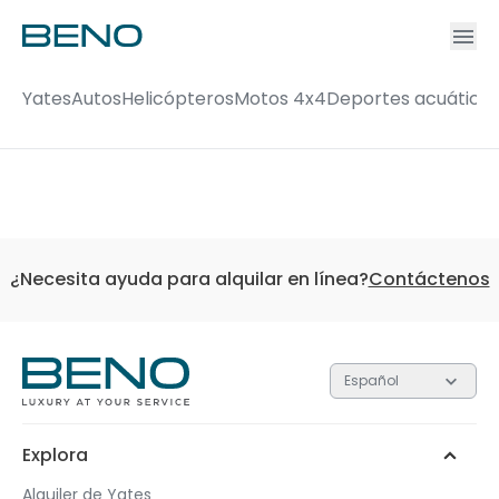
Ac
Accou
Yates
Autos
Helicópteros
Motos 4x4
Deportes acuático
¿Necesita ayuda para alquilar en línea?
Contáctenos
Español
Explora
Alquiler de Yates