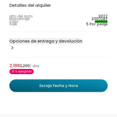
Detalles del alquiler
año del auto
2022
kilometraje
200/DAY
color
Salik
5 Por peaje
Opciones de entrega y devolución
Lugar de entrega
200
Sharjah
2,199
3,200
/
day
300
Abu Dabi
31 % apagado
50
Dubái
100
Aeropuerto Internacional de Dubái - Dubái
Escoja Fecha y Hora