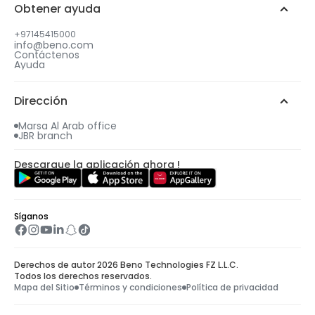
Obtener ayuda
Selecciona la fecha y hora de tu regalo
+97145415000
info@beno.com
Contáctenos
4
Ayuda
Se te enviará un correo electrónico con todos
los detalles, incluido tu regalo gratuito.
Dirección
Marsa Al Arab office
JBR branch
Descargue la aplicación ahora !
Síganos
Derechos de autor 2026 Beno Technologies FZ L.L.C.
Todos los derechos reservados.
Mapa del Sitio
Términos y condiciones
Política de privacidad