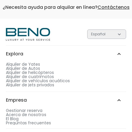
¿Necesita ayuda para alquilar en línea?
Contáctenos
Español
Cada uno de los 3 niveles contiene regalos con valore
diferentes. Cuanto más alto sea el nivel, más valioso
será el regalo.
Explora
Plata
Oro
Platino
1
Alquiler de Yates
Alquiler de Autos
Después de completar la compra, elige una
Alquiler de helicópteros
duración de alquiler que coincida con el nivel
Alquiler de cuatrimotos
de regalo de tu elección.
Alquiler de vehículos acuáticos
Añade más días a tu reserva
Chat de WhatsApp
Alquiler de jets privados
para ser elegible a un regalo
gratis.
2
Llámanos
Elige tu regalo gratis entre opciones similares.
Empresa
Gestionar reserva
Acerca de nosotros
El Blog
Preguntas frecuentes
3