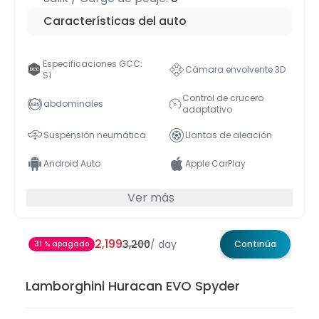
Características del auto
Especificaciones GCC:
Cámara envolvente 3D
Sí
Control de crucero
abdominales
adaptativo
Suspensión neumática
Llantas de aleación
Android Auto
Apple CarPlay
Ver más
2,199
3,200
/
day
Continúa
31 % apagado
Lamborghini Huracan EVO Spyder