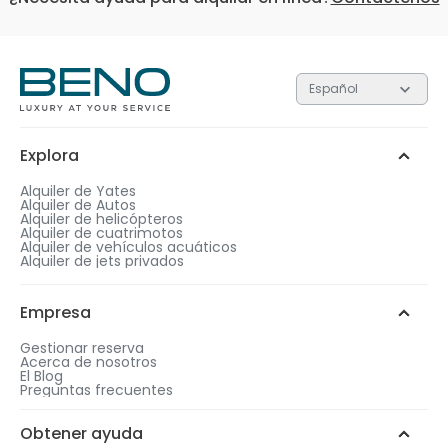
Español
Cada uno de los 3 niveles contiene regalos con valore
diferentes. Cuanto más alto sea el nivel, más valioso
será el regalo.
Explora
Plata
Oro
Platino
1
Alquiler de Yates
Alquiler de Autos
Después de completar la compra, elige una
Alquiler de helicópteros
duración de alquiler que coincida con el nivel
Alquiler de cuatrimotos
de regalo de tu elección.
Alquiler de vehículos acuáticos
Añade más días a tu reserva
Chat de WhatsApp
Alquiler de jets privados
para ser elegible a un regalo
gratis.
2
Llámanos
Elige tu regalo gratis entre opciones similares.
Empresa
Gestionar reserva
Acerca de nosotros
El Blog
Preguntas frecuentes
3
Obtener ayuda
Selecciona la fecha y hora de tu regalo