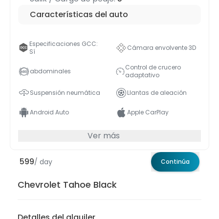
Características del auto
Especificaciones GCC:
Cámara envolvente 3D
Sí
Control de crucero
abdominales
adaptativo
Suspensión neumática
Llantas de aleación
Android Auto
Apple CarPlay
Ver más
599
/ day
Continúa
Chevrolet Tahoe Black
Detalles del alquiler