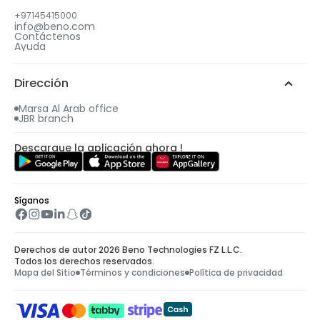
+97145415000
info@beno.com
Contáctenos
4
Ayuda
Se te enviará un correo electrónico con todos
los detalles, incluido tu regalo gratuito.
Dirección
Marsa Al Arab office
JBR branch
Descargue la aplicación ahora !
Síganos
Derechos de autor 2026 Beno Technologies FZ L.L.C.
Todos los derechos reservados.
Mapa del Sitio
Términos y condiciones
Política de privacidad