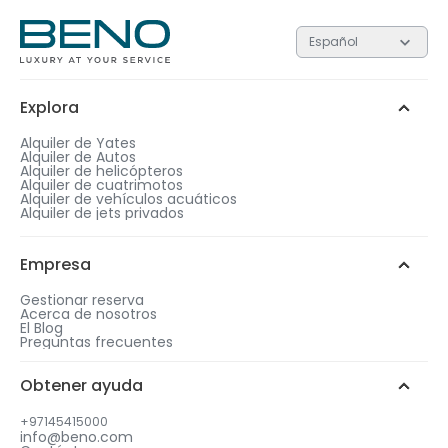
Español
Cada uno de los 3 niveles contiene regalos con valore
diferentes. Cuanto más alto sea el nivel, más valioso
será el regalo.
Explora
Plata
Oro
Platino
1
Alquiler de Yates
Alquiler de Autos
Después de completar la compra, elige una
Alquiler de helicópteros
duración de alquiler que coincida con el nivel
Alquiler de cuatrimotos
de regalo de tu elección.
Alquiler de vehículos acuáticos
Añade más días a tu reserva
Chat de WhatsApp
Alquiler de jets privados
para ser elegible a un regalo
gratis.
2
Llámanos
Elige tu regalo gratis entre opciones similares.
Empresa
Gestionar reserva
Acerca de nosotros
El Blog
Preguntas frecuentes
3
Obtener ayuda
Selecciona la fecha y hora de tu regalo
+97145415000
info@beno.com