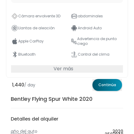
Cámara envolvente 3D
abdominales
Llantas de aleación
Android Auto
Advertencia de punto
Apple CarPlay
ciego
Bluetooth
Control del clima
Ver más
1,440
/ day
Continúa
Bentley Flying Spur White 2020
Detalles del alquiler
año del auto
2020