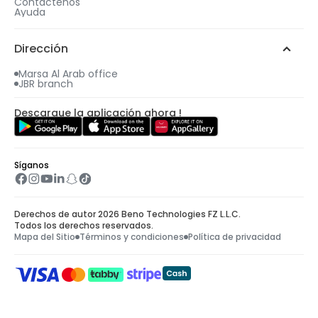
Contáctenos
4
Ayuda
Se te enviará un correo electrónico con todos
los detalles, incluido tu regalo gratuito.
Dirección
Marsa Al Arab office
JBR branch
Descargue la aplicación ahora !
Síganos
Derechos de autor 2026 Beno Technologies FZ L.L.C.
Todos los derechos reservados.
Mapa del Sitio
Términos y condiciones
Política de privacidad