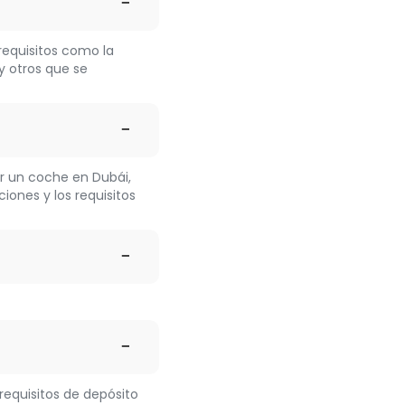
requisitos como la
y otros que se
ar un coche en Dubái,
iones y los requisitos
requisitos de depósito