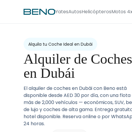
Yates
Autos
Helicópteros
Motos 4
Alquila tu Coche Ideal en Dubái
Alquiler de Coche
en Dubái
El alquiler de coches en Dubái con Beno está
disponible desde AED 30 por día, con una flota
más de 2,000 vehículos — económicos, SUV, be
de lujo y coches de alta gama. Entrega gratuit
hotel disponible. Reserva online o por WhatsAp
24 horas.