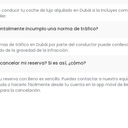
 conducir tu coche de lujo alquilado en Dubái si la incluyes co
ler.
entalmente incumplo una norma de tráfico?
ormas de tráfico en Dubái por parte del conductor puede conlleva
o de la gravedad de la infracción.
cancelar mi reserva? Si es así, ¿cómo?
tu reserva con Beno es sencillo. Puedes contactar a nuestro equ
ayuda o hacerlo fácilmente desde tu cuenta en la app móvil de B
 para la cancelación.