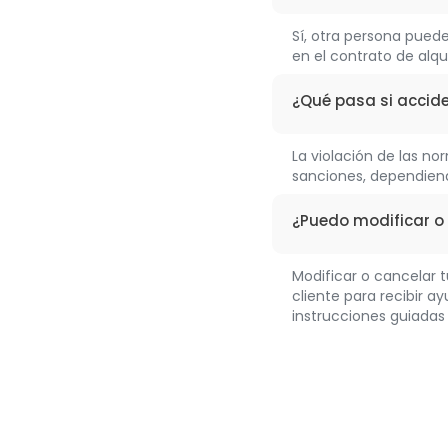
Sí, otra persona puede
en el contrato de alqui
faq-
300
¿Qué pasa si accid
La violación de las n
sanciones, dependiend
faq-
363
¿Puedo modificar o 
Modificar o cancelar 
cliente para recibir 
instrucciones guiadas