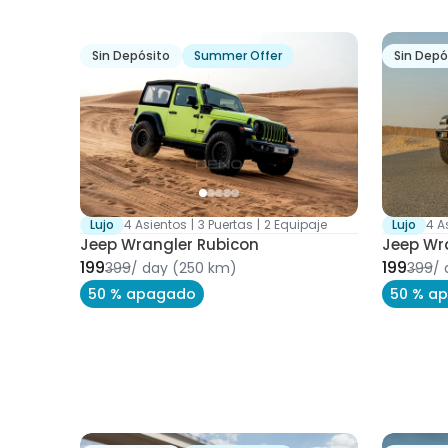
Sin Depósito
Summer Offer
Sin Depó
Lujo
4 Asientos
|
3 Puertas
|
2 Equipaje
Lujo
4 A
Jeep Wrangler Rubicon
199
199
399
/
day
(250 km)
399
/
50 % apagado
50 % a