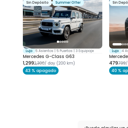
Sin Depósito
Summer Offer
Sin Depó
Lujo
5 Asientos
|
5 Puertas
|
3 Equipaje
Lujo
4 A
Mercedes G-Class G63
Mercede
1,299
479
2,300
/
day
(200 km)
799
43 % apagado
40 % a
faq-
252