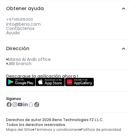
Obtener ayuda
Selecciona la fecha y hora de tu regalo
+97145415000
info@beno.com
Contáctenos
4
Ayuda
Se te enviará un correo electrónico con todos
los detalles, incluido tu regalo gratuito.
Dirección
Marsa Al Arab office
JBR branch
Descargue la aplicación ahora !
Síganos
Derechos de autor 2026 Beno Technologies FZ L.L.C.
Todos los derechos reservados.
Mapa del Sitio
Términos y condiciones
Política de privacidad