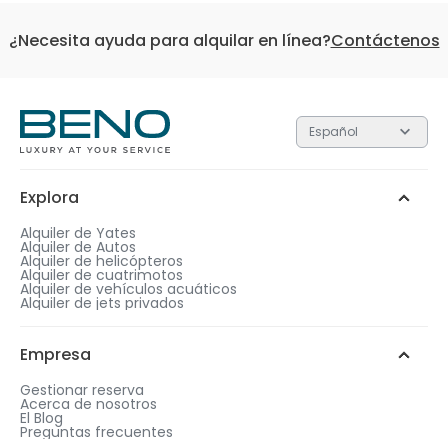
¿Necesita ayuda para alquilar en línea?
Contáctenos
Español
Cada uno de los 3 niveles contiene regalos con valore
diferentes. Cuanto más alto sea el nivel, más valioso
será el regalo.
Explora
Plata
Oro
Platino
1
Alquiler de Yates
Alquiler de Autos
Después de completar la compra, elige una
Alquiler de helicópteros
duración de alquiler que coincida con el nivel
Alquiler de cuatrimotos
de regalo de tu elección.
Alquiler de vehículos acuáticos
Añade más horas a tu reserva para ser
Chat de WhatsApp
Alquiler de jets privados
elegible a un regalo gratis.
2
Llámanos
Elige tu regalo gratis entre opciones similares.
Empresa
Gestionar reserva
Acerca de nosotros
El Blog
Preguntas frecuentes
3