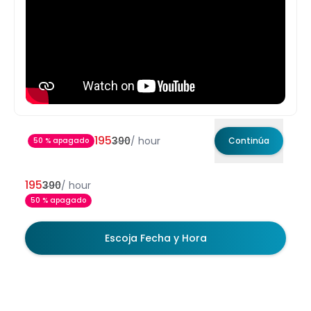
195
390
/
hour
Continúa
50 % apagado
195
390
/
hour
50 % apagado
Escoja Fecha y Hora