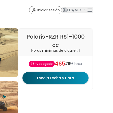
Iniciar sesión
ES/AED
Account V
Account Veri
Polaris-RZR RS1-1000
cc
Horas mínimas de alquiler: 1
465
715
/
hour
35 % apagado
Escoja Fecha y Hora