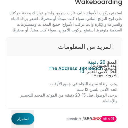
Wakeb
لأمواج خلف قارب سريع، واختبر توازنك وخفة حركتك
لمائي. سواء كنت مبتدئًا أو محترفًا، اشعر برذاذ الماء
رة وأنت تركب الأمواج. جميع المعدات ومستلزمات
 استمتع بركوب الأمواج، سواء كنت مبتدئًا أو محترفًا.
 من المعلومات
ف:
1
The Address JBR Bea
 للعمر:
10
ة:
ترة النجاة في جميع الأوقات
 12 سنة
يرجى الوصول قبل 15-20 دقيقة من الموعد المحدد للتحضير
4
session
/
550
استمرار