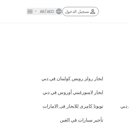
تسجيل الدخول
AR/AED
ation Toggle
fication Toggle
ايجار رولز رويس كولينان في دبي
ايجار لامبورغيني أوروس في دبي
 دبي
تويوتا كامرى للايجار فى الامارات
تأجير سيارات في العين