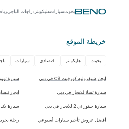
يخوت
سيارات
هليكوبتر
دراجات الباجى
رياض
خريطة الموقع
يخوت
هليكوبتر
اقتصادى
سيارات
باج
ايجار شيفروليه كورفيت C8 في دبي
سيارة تويوت
سيارة تسلا للايجار في دبي
ايجار نيسا
سيارة جيتور تي 2 للايجار في دبي
سيارة لاند 
أفضل عروض تأجير سيارات أسبوعي
رحلة بحري