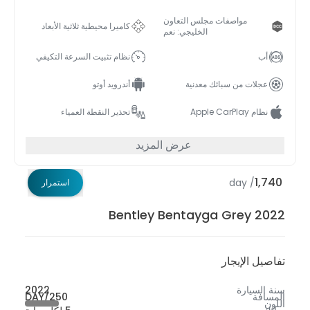
صفات مجلس التعاون
كاميرا محيطية ثلاثية الأبعاد
الخليجي: نعم
نظام تثبيت السرعة التكيفي
 سبائك معدنية
أندرويد أوتو
تحذير النقطة العمياء
عرض المزيد
استمرار
Bentley Bentayga G
جار
2022
250/DAY