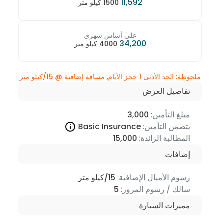
11,592
1500 كيلو متر
على أساس شهري
34,200
4000 كيلو متر
لأيام, مسافة إضافية @
15/كيلو متر
 العرض
تأمين:
3,000
لتأمين:
Basic Insurance
 الزائدة:
15,000
أميال الإضافية:
15/كيلو متر
 رسوم المرور:
5
السيارة