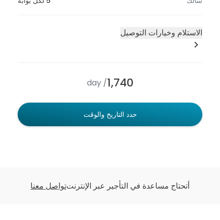
5 لكل بوابة
يارات التوصيل
م
1,740
/ day
حدد التاريخ والوقت
مساعدة في التأجير عبر الإنترنت
تواصل معنا