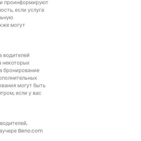
они проинформируют
ость, если услуга
льную
акже могут
а водителей
в некоторых
на бронирование
дополнительных
ования могут быть
тром, если у вас
водителей,
ваучере Beno.com