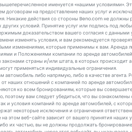
 вышеперечисленное именуется «нашими условиями». Эт
ем договорам на предоставление наших услуг и исключ
ия. Никакие действия со стороны Beno.com не должны 
х других условий. Принятие услуг или подпись под люб
ержимым доказательством вашего согласия с данными 
емени изменять условия, и вам рекомендуется проверят
быми изменениями, которые применимы к вам. Аренда 
виями и Положениями компании по аренде автомобилей
законами страны и/или штата, в которых происходит а
могут применяться индивидуальные ограничения.
 автомобиль либо напрямую, либо в качестве агента. Р
т от наших отношений с компанией по аренде автомобил
няются ко всем бронированиям, которые вы совершаете 
го, поэтому вам следует убедиться, что вы ознакомлены
так и условия компаний по аренде автомобилей, с кото
ержат некоторые исключения и ограничения ответствен
на этом веб-сайте зависит от вашего принятия наших у
либо их частью, вы не должны продолжать бронирование
овать автомобиль через этот веб-сайт, вы указываете, 