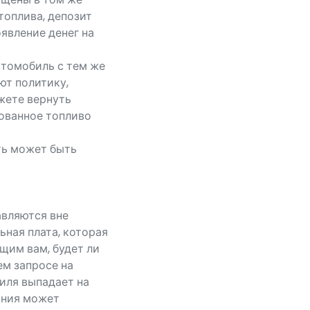
топлива, депозит
явление денег на
втомобиль с тем же
ют политику,
жете вернуть
зованное топливо
ть может быть
вляются вне
ьная плата, которая
щим вам, будет ли
ем запросе на
иля выпадает на
ания может