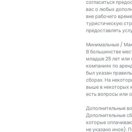
согласиться предо
вас о любых дополн
вне рабочего врем
туристическую стр
предоставлять услу
Минимальные / Ма
В большинстве мест
младше 25 лет или
компаниях по аренд
был указан правил
сборах. На некото
выше в некоторых м
есть вопросы или о
Дополнительные в
Дополнительные сб
которые оплачиваю
не указано иное). 