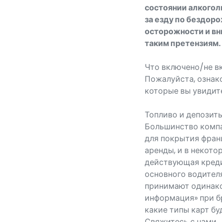
состоянии алкогол
за езду по бездор
осторожности и вн
таким претензиям.
Что включено/не в
Пожалуйста, ознак
которые вы увидит
Топливо и депозит
Большинство компа
для покрытия фран
аренды, и в некото
действующая креди
основного водителя
принимают одинако
информация» при б
какие типы карт бу
Свяжитесь с нами