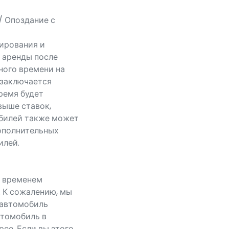
/ Опоздание с
ирования и
д аренды после
ного времени на
 заключается
ремя будет
выше ставок,
обилей также может
ополнительных
илей.
и временем
. К сожалению, мы
 автомобиль
втомобиль в
рее. Если вы этого