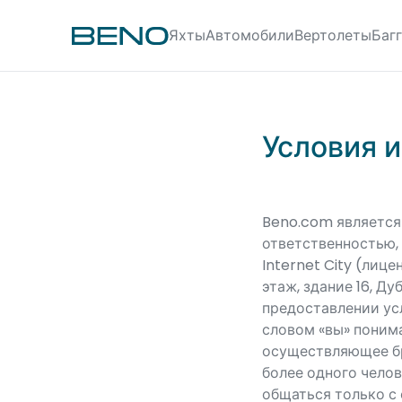
Яхты
Автомобили
Вертолеты
Баг
Условия 
Beno.com является 
ответственностью, 
Internet City (лиц
этаж, здание 16, Д
предоставлении ус
словом «вы» понима
осуществляющее бр
более одного чело
общаться только с