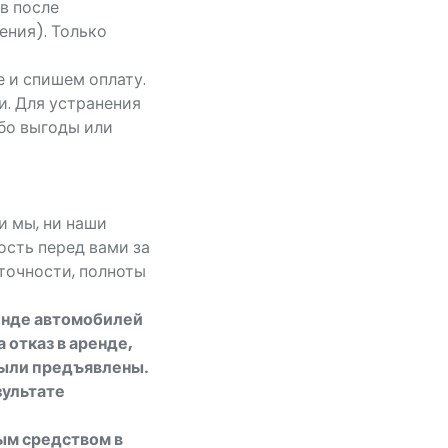
в после
ения). Только
 и спишем оплату.
и. Для устранения
ибо выгоды или
и мы, ни наши
ость перед вами за
точности, полноты
енде автомобилей
 отказ в аренде,
были предъявлены.
зультате
ым средством в