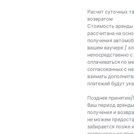
Расчет суточных т
возвратом
Стоимость аренды 
рассчитана на осно
получения автомоб
вашем ваучере / эл
непосредственно с
оплачиваться по м
согласованных с н
взимать дополните
платежей будут ук
Позднее принятие/
Ваш период аренды
получения и возвра
не можем предоста
забирается позже 
согласованное врем