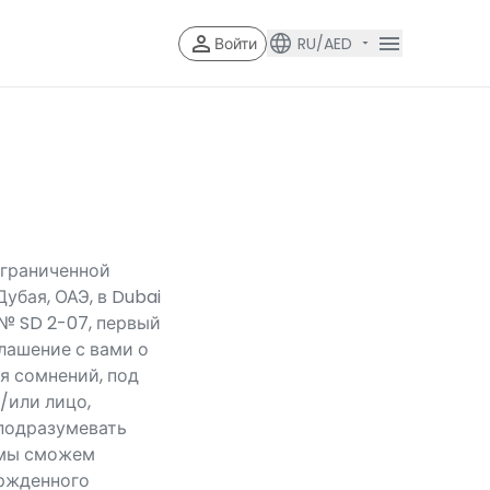
Войти
RU/AED
Account V
Account Veri
ограниченной
убая, ОАЭ, в Dubai
 № SD 2-07, первый
глашение с вами о
я сомнений, под
/или лицо,
 подразумевать
 мы сможем
ержденного