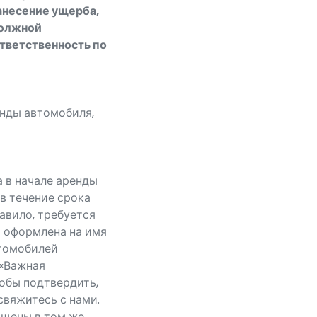
анесение ущерба,
должной
ответственность по
нды автомобиля,
 в начале аренды
в течение срока
равило, требуется
 оформлена на имя
втомобилей
 «Важная
обы подтвердить,
свяжитесь с нами.
ащены в том же