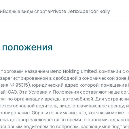
ги
Водные виды спорта
Private Jets
Supercar Rally
и положения
торговым названием Beno Holding Limited, компании с 
зарегистрированной в свободной экономической зоне Д
ензия № 95315), юридический адрес которой: помещение
убай, ОАЭ. Эти Условия и Положения составляют наше со
луг по организации аренды автомобилей. Для устранени
ется основной водитель, лицо, оплачивающее аренду, и
онирование. Обратите внимание, что, хотя «вы» может
века, договор заключается со всеми сторонами, однако
 основным водителем по вопросам, касающимся подтв