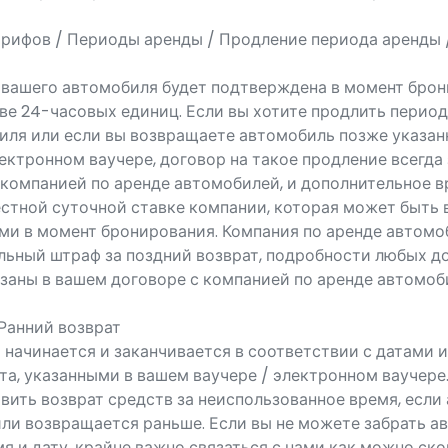
арифов / Периоды аренды / Продление периода аренды 
вашего автомобиля будет подтверждена в момент брон
ве 24-часовых единиц. Если вы хотите продлить перио
иля или если вы возвращаете автомобиль позже указан
ектронном ваучере, договор на такое продление всегда
 компанией по аренде автомобилей, и дополнительное в
естной суточной ставке компании, которая может быть 
ами в момент бронирования. Компания по аренде автом
льный штраф за поздний возврат, подробности любых д
азаны в вашем договоре с компанией по аренде автомоб
Ранний возврат
 начинается и заканчивается в соответствии с датами 
та, указанными в вашем ваучере / электронном ваучере
вить возврат средств за неиспользованное время, если
или возвращается раньше. Если вы не можете забрать а
я и дату, крайне важно связаться с нами как можно ско