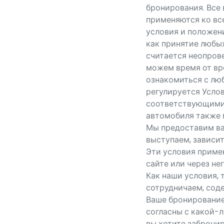
бронирования. Все
применяются ко вс
условия и положен
как принятие любы
считается неопров
можем время от вр
ознакомиться с лю
регулируется Усло
соответствующими 
автомобиля также 
Мы предоставим вам
выступаем, зависи
Эти условия приме
сайте или через не
Как наши условия, 
сотрудничаем, сод
Ваше бронирование 
согласны с какой-
вы хотите забронир