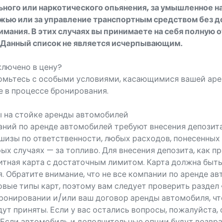
ьного или наркотического опьянения, за умышленное н
ожью или за управление транспортным средством без 
имания. В этих случаях вы принимаете на себя полную 
 Данный список не является исчерпывающим.
ключено в цену?
омьтесь с особыми условиями, касающимися вашей аре
е в процессе бронирования.
ы на стойке аренды автомобилей
ний по аренде автомобилей требуют внесения депозита
шизы по ответственности, любых расходов, понесенных 
рых случаях — за топливо. Для внесения депозита, как п
тная карта с достаточным лимитом. Карта должна быть
. Обратите внимание, что не все компании по аренде а
вые типы карт, поэтому вам следует проверить раздел
ронировании и/или ваш договор аренды автомобиля, чт
дут приняты. Если у вас остались вопросы, пожалуйста, 
. Если автомобиль и дополнительные опции будут возвр