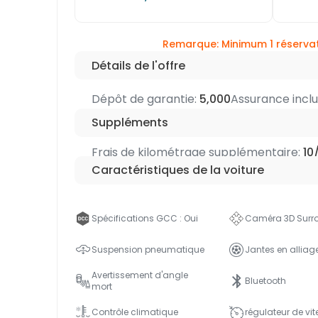
Remarque: Minimum 1 réservat
Détails de l'offre
Dépôt de garantie:
5,000
Assurance incl
Suppléments
Frais de kilométrage supplémentaire:
10
Caractéristiques de la voiture
Spécifications GCC : Oui
Caméra 3D Surr
Suspension pneumatique
Jantes en alliag
Avertissement d'angle
Bluetooth
mort
Contrôle climatique
régulateur de vit