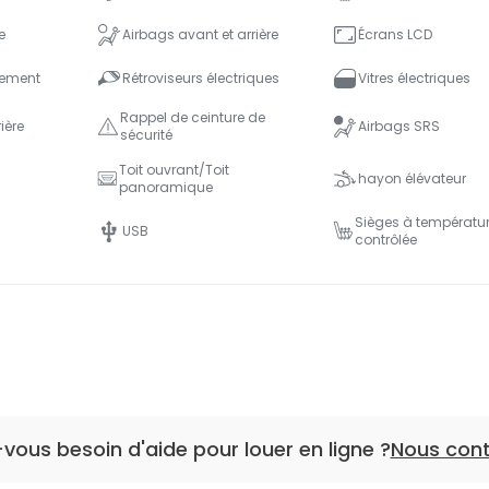
e
Airbags avant et arrière
Écrans LCD
nement
Rétroviseurs électriques
Vitres électriques
Rappel de ceinture de
ière
Airbags SRS
sécurité
Toit ouvrant/Toit
hayon élévateur
panoramique
Sièges à températu
USB
contrôlée
vous besoin d'aide pour louer en ligne ?
Nous con