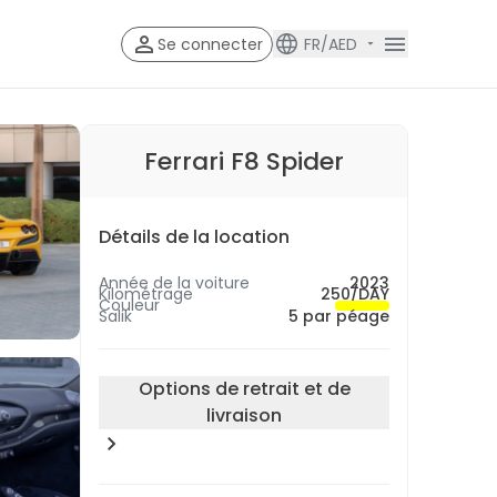
Se connecter
FR/AED
Account V
Account Veri
Ferrari F8 Spider
Détails de la location
Année de la voiture
2023
Kilométrage
250/DAY
Couleur
Salik
5 par péage
Options de retrait et de
livraison
Emplacement du retrait