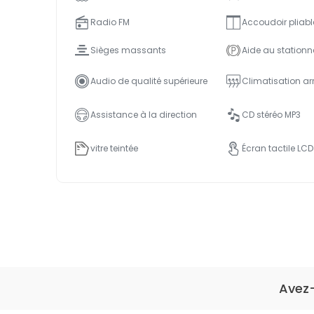
Radio FM
Accoudoir pliabl
Sièges massants
Aide au station
Audio de qualité supérieure
Climatisation arr
Assistance à la direction
CD stéréo MP3
vitre teintée
Écran tactile LCD
Avez-