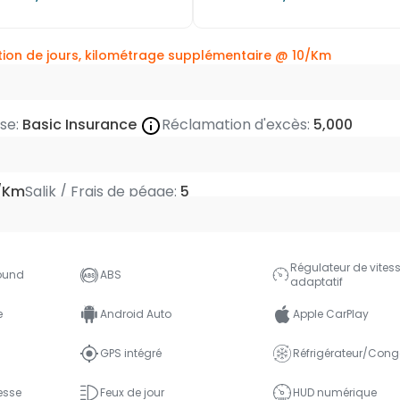
ion de jours, kilométrage supplémentaire @
10/Km
use:
Basic Insurance
Réclamation d'excès:
5,000
/Km
Salik / Frais de péage:
5
Régulateur de vites
ound
ABS
adaptatif
e
Android Auto
Apple CarPlay
GPS intégré
Réfrigérateur/Cong
esse
Feux de jour
HUD numérique