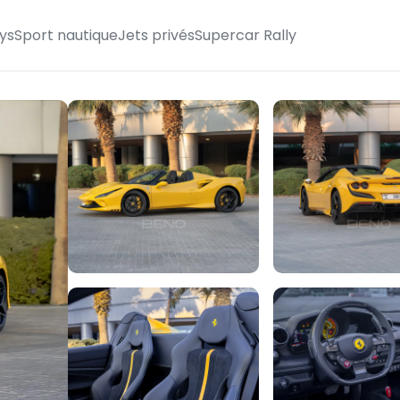
ys
Sport nautique
Jets privés
Supercar Rally