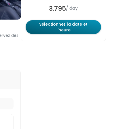
Gratuit
Dubaï
3,795
/ day
Gratuit
Sharjah
Sélectionnez la date et
l'heure
servez dès
Chacun des 3 niveaux contient des
cadeaux d’une valeur différente. Plus
le niveau est élevé, plus le cadeau
est précieux.