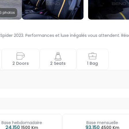
5 photos
F8 Spider 2023. Performances et luxe inégalés vous attendent. Ré
 2 Doors 
 2 Seats 
 1 Bag 
Base hebdomadaire
Base mensuelle
24,150
93,150
1500 Km
4500 Km