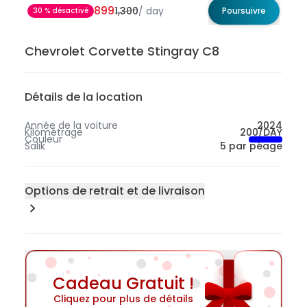
899
1,300
/
day
Poursuivre
30 % désactivé
Chevrolet Corvette Stingray C8
Détails de la location
Année de la voiture
2024
Kilométrage
200/DAY
Couleur
Salik
5 par péage
Options de retrait et de livraison
Emplacement du retrait
200
Sharjah
300
Abou Dhabi
Cadeau Gratuit !
50
Dubaï
Cliquez pour plus de détails
100
Aéroport international de Dubaï - Dubaï