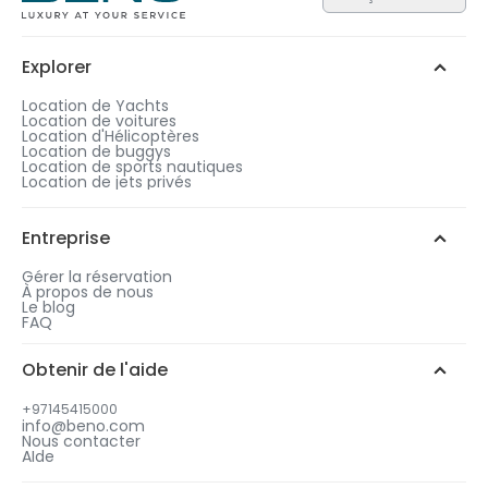
Chacun des 3 niveaux contient des cadeaux d’une
valeur différente. Plus le niveau est élevé, plus le
cadeau est précieux.
Explorer
Argent
Or
Platinum
1
Location de Yachts
Après le passage en caisse, choisissez une
Location de voitures
durée de location correspondant au niveau
Location d'Hélicoptères
Location de buggys
de cadeau de votre choix.
Ajoutez des jours
Chat WhatsApp
Location de sports nautiques
supplémentaires à votre
Location de jets privés
réservation pour être éligible à
2
un cadeau gratuit.
Appelez-nous
Choisissez votre cadeau gratuit parmi des options
Entreprise
similaires.
Gérer la réservation
À propos de nous
Le blog
FAQ
3
Obtenir de l'aide
Sélectionnez la date et l'heure de votre
cadeau
+97145415000
info@beno.com
Nous contacter
AIde
4