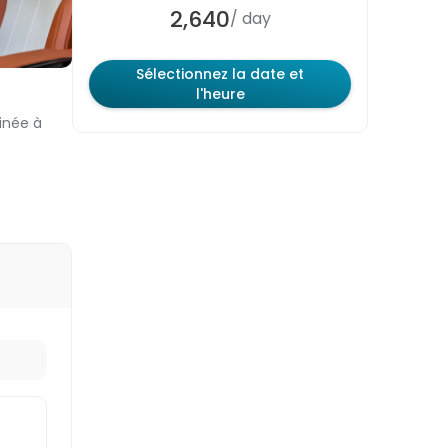
Gratuit
Dubaï
2,640
/ day
Sélectionnez la date et
l'heure
inée à
Chacun des 3 niveaux contient des
cadeaux d’une valeur différente. Plus
le niveau est élevé, plus le cadeau
est précieux.