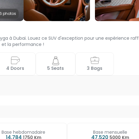
6 photos
yga à Dubaï. Louez ce SUV d'exception pour une expérience raff
e et la performance !
 4 Doors 
 5 Seats 
 3 Bags 
Base hebdomadaire
Base mensuelle
14,784
47,520
1750 Km
5000 Km