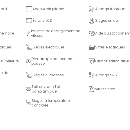
lard
Accoudoir pliable
Airbags frontaux
Écrans LCD
Sièges en cuir
Palettes de changement de
mémoire
Aide au stationnem
vitesse
triques
Sièges électriques
Vitres électriques
Démarrage par bouton-
 supérieure
Climatisation arrièr
poussoir
re de
Sièges climatisés
Airbags SRS
Toit ouvrant/Toit
vitre teintée
panoramique
Sièges à température
contrôlée