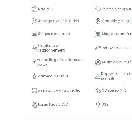
Radio FM
Phares antibrouil
Airbags avant et arrière
Contrôle gestuel
Sièges massants
Sièges avant à 
Capteurs de
Rétroviseurs élec
stationnement
Verrouillage électrique des
Audio de qualité
portes
Rappel de ceintu
caméra de recul
sécurité
Assistance à la direction
CD stéréo MP3
Écran tactile LCD
USB