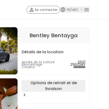
Se connecter
FR/AED
Account V
Account Veri
Bentley Bentayga
Détails de la location
Année de la voiture
2021
Kilométrage
250/DAY
Couleur
Options de retrait et de
livraison
Emplacement du retrait