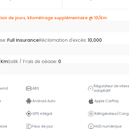
ion de jours, kilométrage supplémentaire @
10/Km
use:
Full Insurance
Réclamation d'excès:
10,000
/Km
Salik / Frais de péage:
0
Régulateur de vites
ound
ABS
adaptatif
e
Android Auto
Apple CarPlay
GPS intégré
Réfrigérateur/Cong
esse
Feux de jour
HUD numérique