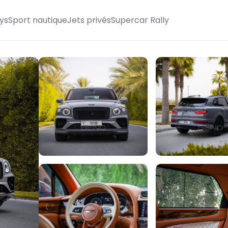
ys
Sport nautique
Jets privés
Supercar Rally