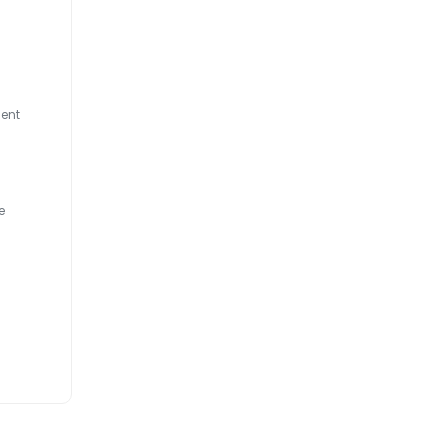
ent
e