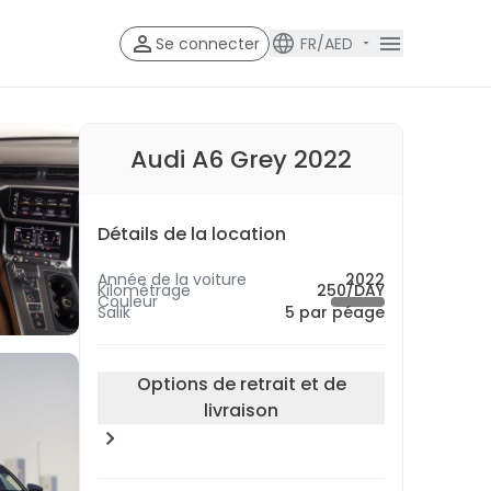
Se connecter
FR/AED
Account V
Account Veri
Audi A6 Grey 2022
Détails de la location
Année de la voiture
2022
Kilométrage
250/DAY
Couleur
Salik
5 par péage
Options de retrait et de
livraison
Emplacement du retrait