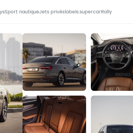
ys
Sport nautique
Jets privés
labels.supercarRally