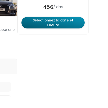
456
/ day
Sélectionnez la date et
l'heure
 pour une
Chacun des 3 niveaux contient des
cadeaux d’une valeur différente. Plus
le niveau est élevé, plus le cadeau
est précieux.