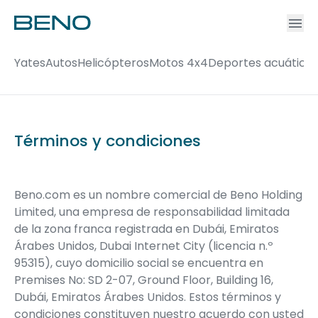
Ac
Accou
Yates
Autos
Helicópteros
Motos 4x4
Deportes acuático
Términos y condiciones
Beno.com es un nombre comercial de Beno Holding
Limited, una empresa de responsabilidad limitada
de la zona franca registrada en Dubái, Emiratos
Árabes Unidos, Dubai Internet City (licencia n.º
95315), cuyo domicilio social se encuentra en
Premises No: SD 2-07, Ground Floor, Building 16,
Dubái, Emiratos Árabes Unidos. Estos términos y
condiciones constituyen nuestro acuerdo con usted