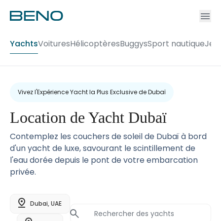
Ac
Accou
Yachts
Voitures
Hélicoptères
Buggys
Sport nautique
Jets
Vivez l'Expérience Yacht la Plus Exclusive de Dubaï
Location de Yacht Dubaï
Contemplez les couchers de soleil de Dubaï à bord
d'un yacht de luxe, savourant le scintillement de
l'eau dorée depuis le pont de votre embarcation
privée.
Dubai, UAE